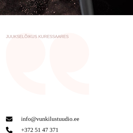
JUUKSELÕIKUS KURESSAARES
info@vunkilustuudio.ee
+372 51 47 371